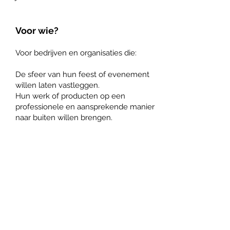
Voor wie?
Voor bedrijven en organisaties die:
De sfeer van hun feest of evenement
willen laten vastleggen.
Hun werk of producten op een
professionele en aansprekende manier
naar buiten willen brengen.
Wat kun je verwachten?
Een gratis en vrijblijvend
kennismakingsgesprek, waarin we jouw
wensen bespreken.
Een flexibele werkwijze: ik fotografeer
op locatie, met minimale verstoring van
het werkproces.